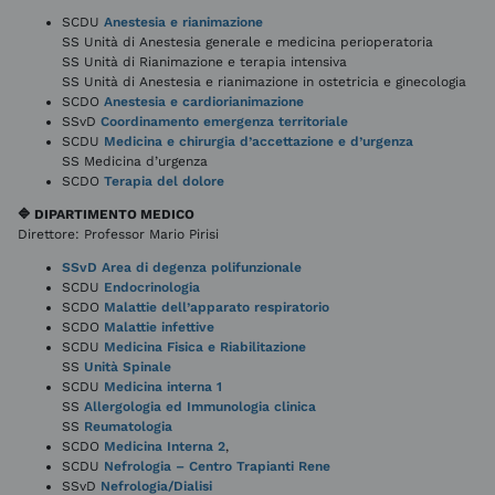
SCDU
Anestesia e rianimazione
SS Unità di Anestesia generale e medicina perioperatoria
SS Unità di Rianimazione e terapia intensiva
SS Unità di Anestesia e rianimazione in ostetricia e ginecologia
SCDO
Anestesia e cardiorianimazione
SSvD
Coordinamento emergenza territoriale
SCDU
Medicina e chirurgia d’accettazione e d’urgenza
SS Medicina d’urgenza
SCDO
Terapia del dolore
🔷 DIPARTIMENTO MEDICO
Direttore: Professor Mario Pirisi
SSvD Area di degenza polifunzionale
SCDU
Endocrinologia
SCDO
Malattie dell’apparato respiratorio
SCDO
Malattie infettive
SCDU
Medicina Fisica e Riabilitazione
SS
Unità Spinale
SCDU
Medicina interna 1
SS
Allergologia ed Immunologia clinica
SS
Reumatologia
SCDO
Medicina Interna 2
,
SCDU
Nefrologia – Centro Trapianti Rene
SSvD
Nefrologia/Dialisi