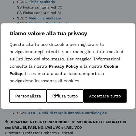
SCDO
Fisica sanitaria
SS Fisica sanitaria Asl VC
SS Fisica sanitaria Asl BI
SCDO
Medicina nucleare
SCDO
Medicina Trasfusionale
SS Istituto dei tessuti
Diamo valore alla tua privacy
SCDO
Microbiologia e virologia
SCDU
Radiodiagnostica
Questo sito fa uso di cookie per migliorare la
SS
Neuroradiologia
SS
Unità di Radiodiagnostica DEA
navigazione degli utenti e per raccogliere informazioni
SSvD
Radiologia interventistica
sull'utilizzo del sito stesso. Per maggiori informazioni
🔷DIPARTIMENTO TORACO-CARDIO-VASCOLARE
consulta la nostra
Privacy Policy
e la nostra
Cookie
Direttore: Professor Giuseppe Rocco Salvatore Patti
Policy
. La mancata accettazione comporta la
SCDO
Cardiochirurgia
navigazione in assenza di cookies.
SCDU
Cardiologia
SS
Unità di Elettrofisiologia
Personalizza
Rifiuta tutto
Accettare tutto
SCDU
Chirurgia toracica
SS
Unità di Chirurgia mini-invasiva
SCDO
Chirurgia vascolare
SSvD
UTIC–Unità di terapia intensiva cardiologica
🔷
DIPARTIMENTO INTERAZIENDALE DI MEDICINA DEI LABORATORI
con L’ASL BI, l’ASL NO, L’ASL VC e l’ASL VCO
Direttore: Professor Umberto Dianzani