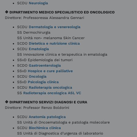
SCDU
Neurologia
🔷 DIPARTIMENTO MEDICO SPECIALISTICO ED ONCOLOGICO
Direttore: Professoressa Alessandra Gennari
SCDU
Dermatologia e venereologia
SS Dermochirurgia
SS Unità non- melanoma Skin Cancer
SCDO
Dietetica e nutrizione clinica
SCDU
Ematologia
SS Innovazione clinica e terapeutica in ematologia
SSvD Epidemiologia dei tumori
SCDO
Gastroenterologia
SSvD
Hospice e cure palliative
SCDU
Oncologia
SSvD
Psicologia clinica
SCDU
Radioterapia oncologica
SS
Radioterapia oncologica ASL VC
🔷 DIPARTIMENTO SERVIZI DIAGNOSI E CURA
Direttore: Professor Renzo Boldorini
SCDU
Anatomia patologica
SS Unità di Oncoematologia e patologia molecolare
SCDU
Biochimica clinica
SS Unità di Diagnostica d’urgenza di laboratorio