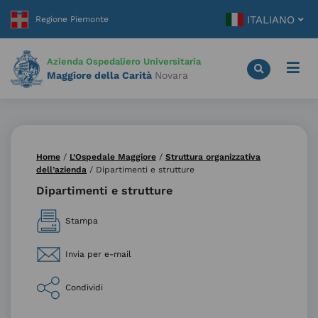
Vai
ITALIANO
al
contenuto
principale
Azienda Ospedaliero Universitaria
Maggiore della Carità
Novara
Home
/
L’Ospedale Maggiore
/
Struttura organizzativa
dell’azienda
/
Dipartimenti e strutture
Dipartimenti e strutture
Stampa
Invia per e-mail
Condividi