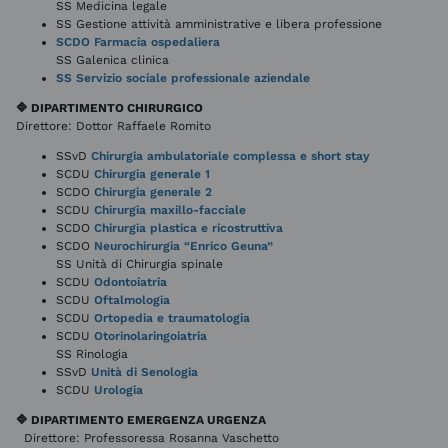
SS Medicina legale
SS Gestione attività amministrative e libera professione
SCDO Farmacia ospedaliera
SS Galenica clinica
SS Servizio sociale professionale aziendale
🔷 DIPARTIMENTO CHIRURGICO
Direttore: Dottor Raffaele Romito
SSvD
Chirurgia ambulatoriale complessa e short stay
SCDU
Chirurgia generale 1
SCDO
Chirurgia generale 2
SCDU
Chirurgia maxillo-facciale
SCDO
Chirurgia plastica e ricostruttiva
SCDO
Neurochirurgia “Enrico Geuna”
SS Unità di Chirurgia spinale
SCDU
Odontoiatria
SCDU
Oftalmologia
SCDU
Ortopedia e traumatologia
SCDU
Otorinolaringoiatria
SS Rinologia
SSvD
Unità di Senologia
SCDU
Urologia
🔷 DIPARTIMENTO EMERGENZA URGENZA
Direttore: Professoressa Rosanna Vaschetto