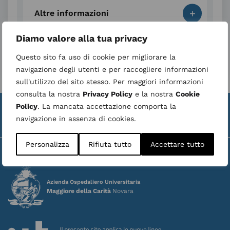
+
Altre informazioni
Diamo valore alla tua privacy
Area di quadrante
Questo sito fa uso di cookie per migliorare la
navigazione degli utenti e per raccogliere informazioni
sull'utilizzo del sito stesso. Per maggiori informazioni
consulta la nostra
Privacy Policy
e la nostra
Cookie
Valuta la struttura
Whistleblower
|
Policy
. La mancata accettazione comporta la
navigazione in assenza di cookies.
Ultimo aggiornamento:
09 August 2026
Personalizza
Rifiuta tutto
Accettare tutto
Azienda Ospedaliero Universitaria
Maggiore della Carità
Novara