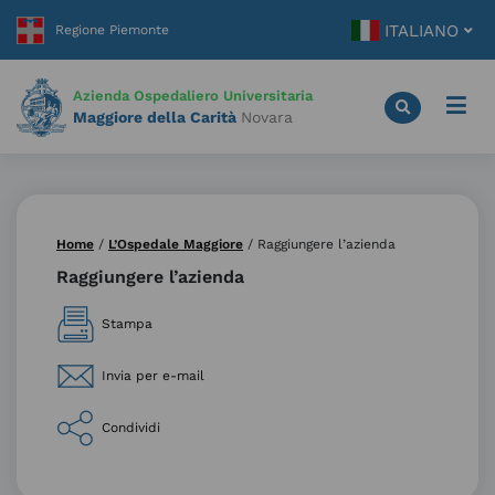
Vai
ITALIANO
al
contenuto
principale
Azienda Ospedaliero Universitaria
Maggiore della Carità
Novara
Home
/
L’Ospedale Maggiore
/
Raggiungere l’azienda
Raggiungere l’azienda
Stampa
Invia per e-mail
Condividi