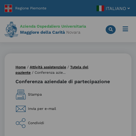
Vai
ITALIANO
al
contenuto
principale
Azienda Ospedaliero Universitaria
Maggiore della Carità
Novara
Home
/
Attività assistenziale
/
Tutela del
paziente
/
Conferenza azie...
Conferenza aziendale di partecipazione
Stampa
Invia per e-mail
Condividi