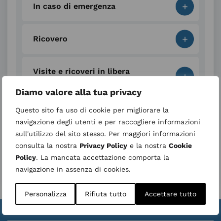
+
In caso di emergenza
+
Ricovero
Visite e ricoveri in libera
+
professione
Diamo valore alla tua privacy
Questo sito fa uso di cookie per migliorare la
Servizi per i pazienti e i loro
+
navigazione degli utenti e per raccogliere informazioni
familiari
sull'utilizzo del sito stesso. Per maggiori informazioni
consulta la nostra
Privacy Policy
e la nostra
Cookie
+
Tutela del paziente
Policy
. La mancata accettazione comporta la
navigazione in assenza di cookies.
Personalizza
Rifiuta tutto
Accettare tutto
Valuta la struttura
Whistleblower
|