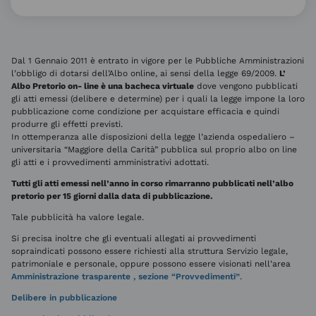
Dal 1 Gennaio 2011 è entrato in vigore per le Pubbliche Amministrazioni
l’obbligo di dotarsi dell’Albo online, ai sensi della legge 69/2009.
L’
Albo Pretorio on- line è una bacheca virtuale
dove vengono pubblicati
gli atti emessi (delibere e determine) per i quali la legge impone la loro
pubblicazione come condizione per acquistare efficacia e quindi
produrre gli effetti previsti.
In ottemperanza alle disposizioni della legge l’azienda ospedaliero –
universitaria “Maggiore della Carità” pubblica sul proprio albo on line
gli atti e i provvedimenti amministrativi adottati.
Tutti gli atti emessi nell’anno in corso rimarranno pubblicati nell’albo
pretorio per 15 giorni dalla data di pubblicazione.
Tale pubblicità ha valore legale.
Si precisa inoltre che gli eventuali allegati ai provvedimenti
sopraindicati possono essere richiesti alla struttura Servizio legale,
patrimoniale e personale, oppure possono essere visionati nell’area
Amministrazione trasparente , sezione “Provvedimenti”
.
Delibere in pubblicazione