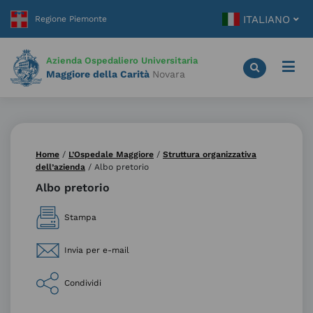
Vai
ITALIANO
al
contenuto
principale
Azienda Ospedaliero Universitaria
Maggiore della Carità
Novara
Home
/
L’Ospedale Maggiore
/
Struttura organizzativa
dell’azienda
/
Albo pretorio
Albo pretorio
Stampa
Invia per e-mail
Condividi