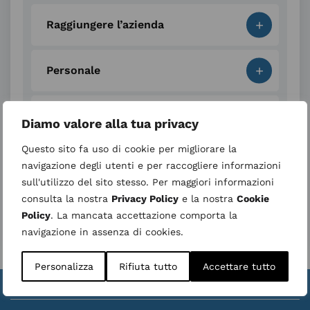
+
Raggiungere l’azienda
+
Personale
+
Fornitori
Diamo valore alla tua privacy
Questo sito fa uso di cookie per migliorare la
+
Altre informazioni
navigazione degli utenti e per raccogliere informazioni
sull'utilizzo del sito stesso. Per maggiori informazioni
consulta la nostra
Privacy Policy
e la nostra
Cookie
Area di quadrante
Policy
. La mancata accettazione comporta la
navigazione in assenza di cookies.
Personalizza
Rifiuta tutto
Accettare tutto
Valuta la struttura
Whistleblower
|