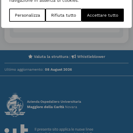
navigazione in assenza di cookies.
+
Altre informazioni
Personalizza
Rifiuta tutto
Accettare tutto
Area di quadrante
Valuta la struttura
Whistleblower
|
Ultimo aggiornamento:
08 August 2026
Azienda Ospedaliero Universitaria
Maggiore della Carità
Novara