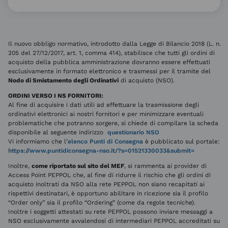
Il nuovo obbligo normativo, introdotto dalla Legge di Bilancio 2018 (L. n.
205 del 27/12/2017, art. 1, comma 414), stabilisce che tutti gli ordini di
acquisto della pubblica amministrazione dovranno essere effettuati
esclusivamente in formato elettronico e trasmessi per il tramite del
Nodo di Smistamento degli Ordinativi
di acquisto (NSO).
ORDINI VERSO I NS FORNITORI:
Al fine di acquisire i dati utili ad effettuare la trasmissione degli
ordinativi elettronici ai nostri fornitori e per minimizzare eventuali
problematiche che potranno sorgere, si chiede di compilare la scheda
disponibile al seguente indirizzo
questionario NSO
Vi informiamo che l’
elenco Punti di Consegna
è pubblicato sul portale:
https://www.puntidiconsegna-nso.it/?s=01521330033&submit=
Inoltre,
come riportato sul sito del MEF
, si rammenta ai provider di
Access Point PEPPOL che, al fine di ridurre il rischio che gli ordini di
acquisto inoltrati da NSO alla rete PEPPOL non siano recapitati ai
rispettivi destinatari, è opportuno abilitare in ricezione sia il profilo
“Order only” sia il profilo “Ordering” (come da regole tecniche).
Inoltre i soggetti attestati su rete PEPPOL possono inviare messaggi a
NSO esclusivamente avvalendosi di intermediari PEPPOL accreditati su