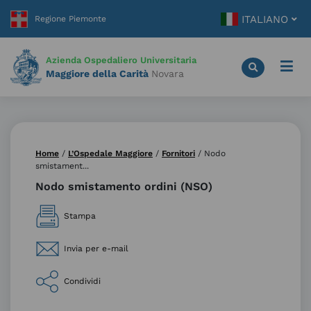
Vai
ITALIANO
al
contenuto
principale
Azienda Ospedaliero Universitaria
Maggiore della Carità
Novara
Home
/
L’Ospedale Maggiore
/
Fornitori
/
Nodo
smistament...
Nodo smistamento ordini (NSO)
Stampa
Invia per e-mail
Condividi