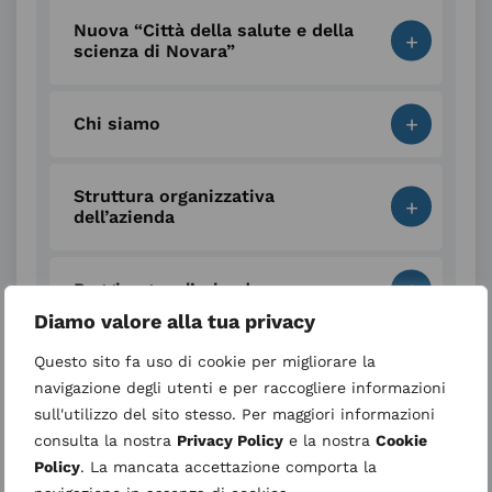
Nuova “Città della salute e della
+
scienza di Novara”
+
Chi siamo
Struttura organizzativa
+
dell’azienda
+
Raggiungere l’azienda
Diamo valore alla tua privacy
+
Personale
Questo sito fa uso di cookie per migliorare la
navigazione degli utenti e per raccogliere informazioni
sull'utilizzo del sito stesso. Per maggiori informazioni
+
Fornitori
consulta la nostra
Privacy Policy
e la nostra
Cookie
Policy
. La mancata accettazione comporta la