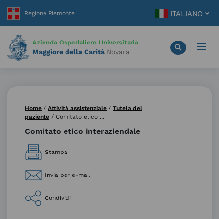
Vai
ITALIANO
al
contenuto
principale
Azienda Ospedaliero Universitaria
Maggiore della Carità
Novara
Home
/
Attività assistenziale
/
Tutela del
paziente
/
Comitato etico ...
Comitato etico interaziendale
Stampa
Invia per e-mail
Condividi