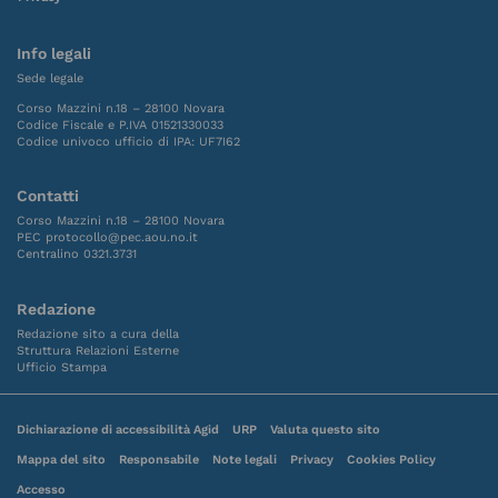
Info legali
Sede legale
Corso Mazzini n.18 – 28100 Novara
Codice Fiscale e P.IVA 01521330033
Codice univoco ufficio di IPA: UF7I62
Contatti
Corso Mazzini n.18 – 28100 Novara
PEC protocollo@pec.aou.no.it
Centralino 0321.3731
Redazione
Redazione sito a cura della
Struttura Relazioni Esterne
Ufficio Stampa
Dichiarazione di accessibilità Agid
URP
Valuta questo sito
Mappa del sito
Responsabile
Note legali
Privacy
Cookies Policy
Accesso