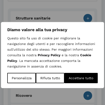
+
Strutture sanitarie
Diamo valore alla tua privacy
+
Servizi sanitari
Questo sito fa uso di cookie per migliorare la
navigazione degli utenti e per raccogliere informazioni
+
Visite ed esami
sull'utilizzo del sito stesso. Per maggiori informazioni
consulta la nostra
Privacy Policy
e la nostra
Cookie
Policy
. La mancata accettazione comporta la
+
Documentazione sanitaria
navigazione in assenza di cookies.
Personalizza
Rifiuta tutto
Accettare tutto
+
In caso di emergenza
+
Ricovero