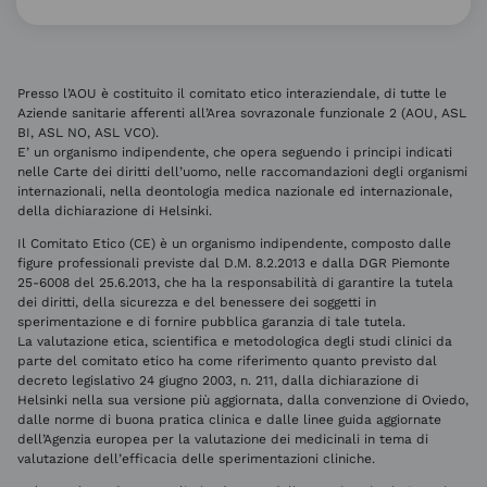
Presso l’AOU è costituito il comitato etico interaziendale, di tutte le
Aziende sanitarie afferenti all’Area sovrazonale funzionale 2 (AOU, ASL
BI, ASL NO, ASL VCO).
E’ un organismo indipendente, che opera seguendo i principi indicati
nelle Carte dei diritti dell’uomo, nelle raccomandazioni degli organismi
internazionali, nella deontologia medica nazionale ed internazionale,
della dichiarazione di Helsinki.
Il Comitato Etico (CE) è un organismo indipendente, composto dalle
figure professionali previste dal D.M. 8.2.2013 e dalla DGR Piemonte
25-6008 del 25.6.2013, che ha la responsabilità di garantire la tutela
dei diritti, della sicurezza e del benessere dei soggetti in
sperimentazione e di fornire pubblica garanzia di tale tutela.
La valutazione etica, scientifica e metodologica degli studi clinici da
parte del comitato etico ha come riferimento quanto previsto dal
decreto legislativo 24 giugno 2003, n. 211, dalla dichiarazione di
Helsinki nella sua versione più aggiornata, dalla convenzione di Oviedo,
dalle norme di buona pratica clinica e dalle linee guida aggiornate
dell’Agenzia europea per la valutazione dei medicinali in tema di
valutazione dell’efficacia delle sperimentazioni cliniche.