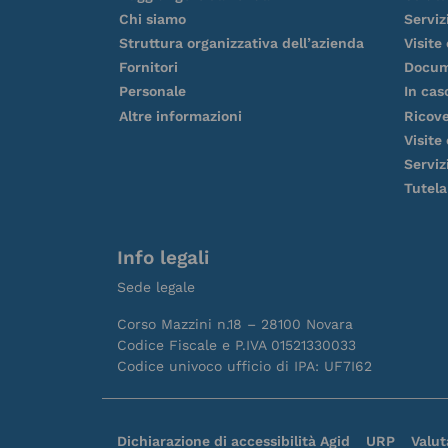
Chi siamo
Serviz
Struttura organizzativa dell’azienda
Visite
Fornitori
Docum
Personale
In cas
Altre informazioni
Ricov
Visite
Servizi
Tutela
Info legali
Sede legale
Corso Mazzini n.18 – 28100 Novara
Codice Fiscale e P.IVA 01521330033
Codice univoco ufficio di IPA: UF7I62
Dichiarazione di accessibilità Agid
URP
Valut