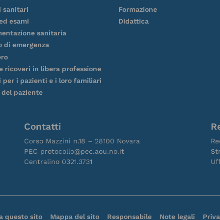
i sanitari
Formazione
 ed esami
Didattica
entazione sanitaria
o di emergenza
ero
 e ricoveri in libera professione
 per i pazienti e i loro familiari
 del paziente
Contatti
R
Corso Mazzini n.18 – 28100 Novara
Re
PEC protocollo@pec.aou.no.it
St
Centralino 0321.3731
Uf
a questo sito
Mappa del sito
Responsabile
Note legali
Priv