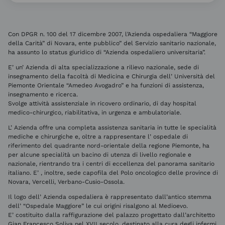
Con DPGR n. 100 del 17 dicembre 2007, l’Azienda ospedaliera “Maggiore
della Carità” di Novara, ente pubblico” del Servizio sanitario nazionale,
ha assunto lo status giuridico di “Azienda ospedaliero universitaria”.
E’ un’ Azienda di alta specializzazione a rilievo nazionale, sede di
insegnamento della facoltà di Medicina e Chirurgia dell’ Università del
Piemonte Orientale “Amedeo Avogadro” e ha funzioni di assistenza,
insegnamento e ricerca.
Svolge attività assistenziale in ricovero ordinario, di day hospital
medico-chirurgico, riabilitativa, in urgenza e ambulatoriale.
L’ Azienda offre una completa assistenza sanitaria in tutte le specialità
mediche e chirurgiche e, oltre a rappresentare l’ ospedale di
riferimento del quadrante nord-orientale della regione Piemonte, ha
per alcune specialità un bacino di utenza di livello regionale e
nazionale, rientrando tra i centri di eccellenza del panorama sanitario
italiano. E’ , inoltre, sede capofila del Polo oncologico delle province di
Novara, Vercelli, Verbano-Cusio-Ossola.
Il logo dell’ Azienda ospedaliera è rappresentato dall’antico stemma
dell’ “Ospedale Maggiore” le cui origini risalgono al Medioevo.
E’ costituito dalla raffigurazione del palazzo progettato dall’architetto
Gian Francesco Soliva nel XVII secolo, destinato alla cura degli infermi