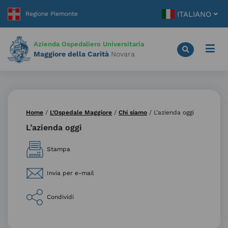
Vai
ITALIANO
al
contenuto
principale
Azienda Ospedaliero Universitaria
Maggiore della Carità
Novara
Home
/
L’Ospedale Maggiore
/
Chi siamo
/
L’azienda oggi
L’azienda oggi
Stampa
Invia per e-mail
Condividi