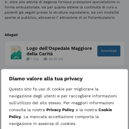
3- oltre alle attività di degenza fornisce prestazioni specialistiche in
forma ambulatoriale, sia per quanto attiene la continuità di cura a
pazienti già seguiti presso le strutture ospedaliere, sia con modalità
aperte al pubblico, attraverso l’ attivazione di un Poliambulatorio.
Allegati
Logo dell'Ospedale Maggiore
Download
della Carità
1 file
86.90 KB
Diamo valore alla tua privacy
Questo sito fa uso di cookie per migliorare la
Cerca
navigazione degli utenti e per raccogliere informazioni
sull'utilizzo del sito stesso. Per maggiori informazioni
consulta la nostra
Privacy Policy
e la nostra
Cookie
Policy
. La mancata accettazione comporta la
navigazione in assenza di cookies.
Nuova “Città della salute e della
+