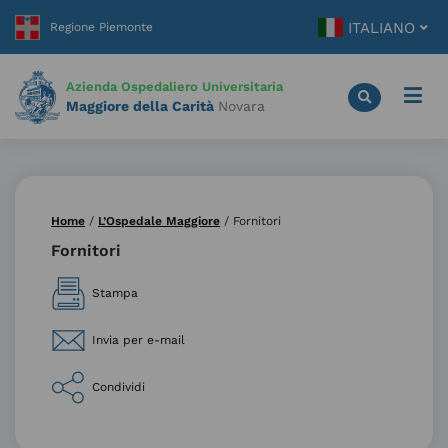
Vai
ITALIANO
al
contenuto
principale
Azienda Ospedaliero Universitaria
Maggiore della Carità
Novara
Home
/
L’Ospedale Maggiore
/
Fornitori
Fornitori
Stampa
Invia per e-mail
Condividi