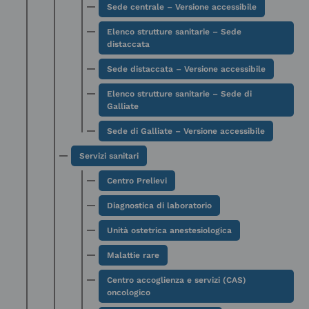
Sede centrale – Versione accessibile
Elenco strutture sanitarie – Sede
distaccata
Sede distaccata – Versione accessibile
Elenco strutture sanitarie – Sede di
Galliate
Sede di Galliate – Versione accessibile
Servizi sanitari
Centro Prelievi
Diagnostica di laboratorio
Unità ostetrica anestesiologica
Malattie rare
Centro accoglienza e servizi (CAS)
oncologico