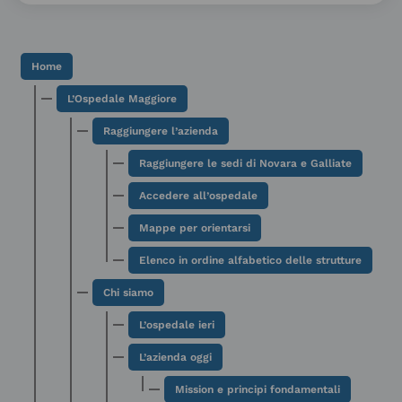
Home
L’Ospedale Maggiore
Raggiungere l’azienda
Raggiungere le sedi di Novara e Galliate
Accedere all’ospedale
Mappe per orientarsi
Elenco in ordine alfabetico delle strutture
Chi siamo
L’ospedale ieri
L’azienda oggi
Mission e principi fondamentali