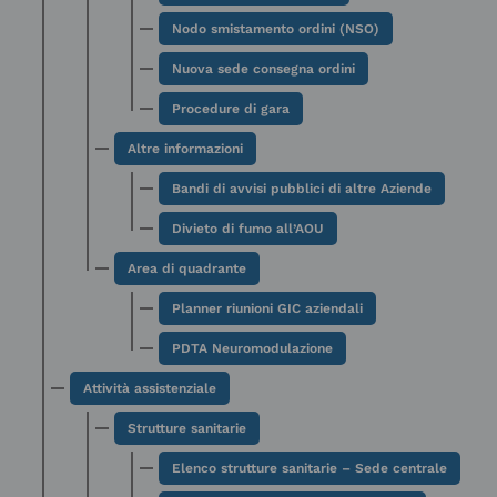
Nodo smistamento ordini (NSO)
Nuova sede consegna ordini
Procedure di gara
Altre informazioni
Bandi di avvisi pubblici di altre Aziende
Divieto di fumo all’AOU
Area di quadrante
Planner riunioni GIC aziendali
PDTA Neuromodulazione
Attività assistenziale
Strutture sanitarie
Elenco strutture sanitarie – Sede centrale