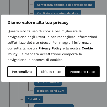
Conferenza aziendale di partecipazione
Comitato etico interaziendale
Diamo valore alla tua privacy
Testamento biologico (DAT)
Donazione organi e tessuti
Questo sito fa uso di cookie per migliorare la
navigazione degli utenti e per raccogliere informazioni
Attività scientifica
sull'utilizzo del sito stesso. Per maggiori informazioni
Ricerca
consulta la nostra
Privacy Policy
e la nostra
Cookie
Policy
. La mancata accettazione comporta la
Clinical Trial Center
navigazione in assenza di cookies.
Sperimentazioni e studi clinici
Personalizza
Rifiuta tutto
Accettare tutto
Formazione
S.S. Formazione
Iscrizioni corsi ECM
Didattica