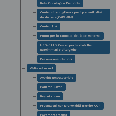
Rete Oncologica Piemonte
Centro di accoglienza per i pazienti affetti
da diabete(CAIS-DM)
Centro SLA
Punto per la raccolta del latte materno
UPO-CAAD Centro per le malattie
autoimmuni e allergiche
Prevenzione infezioni
Visite ed esami
Attività ambulatoriale
Poliambulatori
Prenotazione
Prestazioni non prenotabili tramite CUP
Pagamento ticket