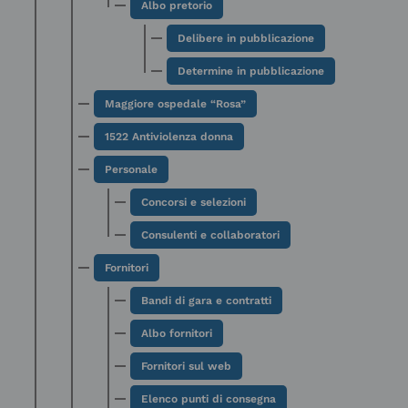
Albo pretorio
Delibere in pubblicazione
Determine in pubblicazione
Maggiore ospedale “Rosa”
1522 Antiviolenza donna
Personale
Concorsi e selezioni
Consulenti e collaboratori
Fornitori
Bandi di gara e contratti
Albo fornitori
Fornitori sul web
Elenco punti di consegna