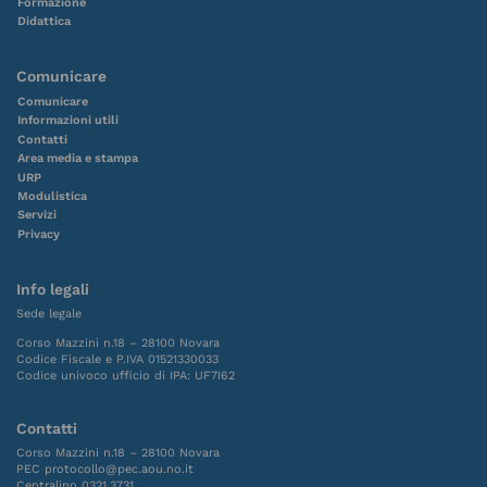
Formazione
Didattica
Comunicare
Comunicare
Informazioni utili
Contatti
Area media e stampa
URP
Modulistica
Servizi
Privacy
Info legali
Sede legale
Corso Mazzini n.18 – 28100 Novara
Codice Fiscale e P.IVA 01521330033
Codice univoco ufficio di IPA: UF7I62
Contatti
Corso Mazzini n.18 – 28100 Novara
PEC protocollo@pec.aou.no.it
Centralino 0321.3731