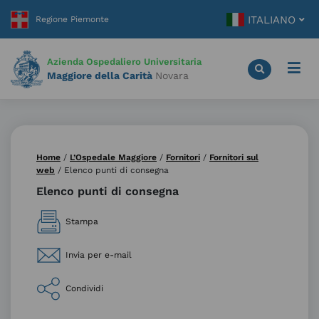
Vai
ITALIANO
al
contenuto
principale
Azienda Ospedaliero Universitaria
Maggiore della Carità
Novara
Home
/
L’Ospedale Maggiore
/
Fornitori
/
Fornitori sul
web
/
Elenco punti di consegna
Elenco punti di consegna
Stampa
Invia per e-mail
Condividi