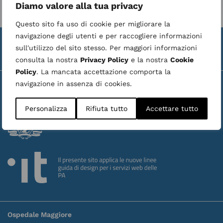
Diamo valore alla tua privacy
Questo sito fa uso di cookie per migliorare la
navigazione degli utenti e per raccogliere informazioni
Valuta la struttura
Whistleblower
|
sull'utilizzo del sito stesso. Per maggiori informazioni
consulta la nostra
Privacy Policy
e la nostra
Cookie
Ultimo aggiornamento:
06 August 2026
Policy
. La mancata accettazione comporta la
navigazione in assenza di cookies.
Personalizza
Rifiuta tutto
Accettare tutto
Azienda Ospedaliero Universitaria
Maggiore della Carità
Novara
Ospedale Maggiore