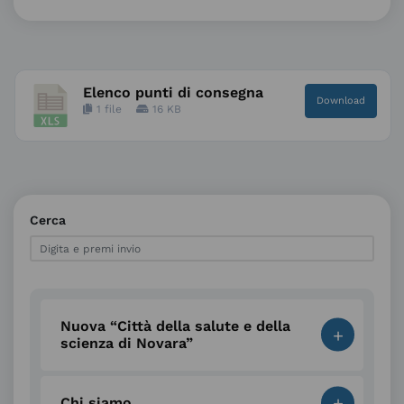
Elenco punti di consegna
Download
1 file
16 KB
Cerca
Nuova “Città della salute e della
+
scienza di Novara”
+
Chi siamo