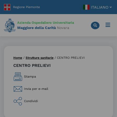
Vai
ITALIANO
al
contenuto
principale
Azienda Ospedaliero Universitaria
Maggiore della Carità
Novara
Home
/
Strutture sanitarie
/
CENTRO PRELIEVI
CENTRO PRELIEVI
Stampa
Invia per e-mail
Condividi