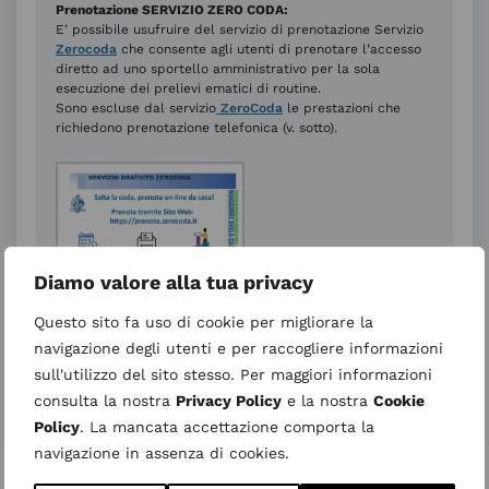
Prenotazione SERVIZIO ZERO CODA:
E’ possibile usufruire del servizio di prenotazione Servizio
Zerocoda
che consente agli utenti di prenotare l’accesso
diretto ad uno sportello amministrativo per la sola
esecuzione dei prelievi ematici di routine.
Sono escluse dal servizio
ZeroCoda
le prestazioni che
richiedono prenotazione telefonica (v. sotto).
Diamo valore alla tua privacy
Questo sito fa uso di cookie per migliorare la
navigazione degli utenti e per raccogliere informazioni
▶️
Definizione dei criteri per l’accesso prioritario dei
pazienti con invalidità
sull'utilizzo del sito stesso. Per maggiori informazioni
consulta la nostra
Privacy Policy
e la nostra
Cookie
Policy
. La mancata accettazione comporta la
navigazione in assenza di cookies.