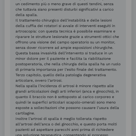
un cedimento più o meno grave di questi tendini, senza
che tuttavia siano presenti disturbi significativi a carico
della spalla.
Il trattamento chirurgico dell’instabilità e delle lesioni
della cuffia dei rotatori si avvale di interventi eseguiti in
artroscopia: con questa tecnica è possibile esaminare e
riparare le strutture lesionate grazie a strumenti ottici che
offrono una visione del campo operatorio su un monitor,
senza dover ricorrere ad ampie esposizioni chirurgiche.
Questa bassa invasività dell’intervento si traduce in un
minor dolore per il paziente e facilita la riabilitazione
postoperatoria, che nella chirurgia della spalla ha un ruolo
di primaria importanza per l’esito finale del trattamento.
Terzo capitolo, quello della patologia degenerativa
articolare, ovvero l’artrosi.
Nella spalla l’incidenza di artrosi è minore rispetto alle
grandi articolazioni degli arti inferiori (anca e ginocchio), in
quanto il braccio non è sottoposto al carico corporeo e
quindi le superfici articolari scapolo-omerali sono meno
esposte a sollecitazioni che possono causare l’usura della
cartilagine.
Inoltre l’artrosi di spalla è meglio tollerata rispetto
all’artrosi dell’anca o del ginocchio, e questo porta molti
pazienti ad aspettare parecchi anni prima di richiedere
una soluzione terapeutica, consentendo al processo