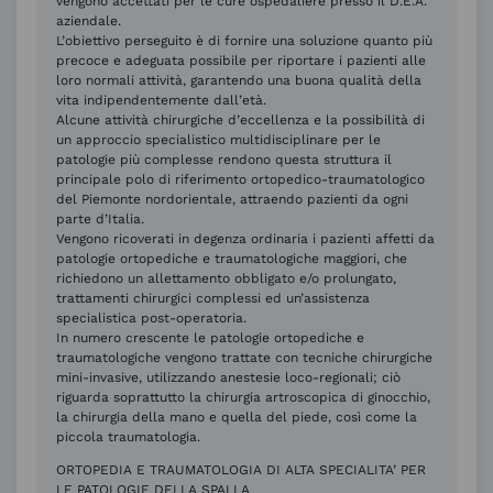
vengono accettati per le cure ospedaliere presso il D.E.A.
aziendale.
L’obiettivo perseguito è di fornire una soluzione quanto più
precoce e adeguata possibile per riportare i pazienti alle
loro normali attività, garantendo una buona qualità della
vita indipendentemente dall’età.
Alcune attività chirurgiche d’eccellenza e la possibilità di
un approccio specialistico multidisciplinare per le
patologie più complesse rendono questa struttura il
principale polo di riferimento ortopedico-traumatologico
del Piemonte nordorientale, attraendo pazienti da ogni
parte d’Italia.
Vengono ricoverati in degenza ordinaria i pazienti affetti da
patologie ortopediche e traumatologiche maggiori, che
richiedono un allettamento obbligato e/o prolungato,
trattamenti chirurgici complessi ed un’assistenza
specialistica post-operatoria.
In numero crescente le patologie ortopediche e
traumatologiche vengono trattate con tecniche chirurgiche
mini-invasive, utilizzando anestesie loco-regionali; ciò
riguarda soprattutto la chirurgia artroscopica di ginocchio,
la chirurgia della mano e quella del piede, così come la
piccola traumatologia.
ORTOPEDIA E TRAUMATOLOGIA DI ALTA SPECIALITA’ PER
LE PATOLOGIE DELLA SPALLA