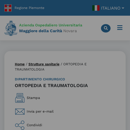
Vai
ITALIANO
al
contenuto
principale
Azienda Ospedaliero Universitaria
Maggiore della Carità
Novara
Home
/
Strutture sanitarie
/
ORTOPEDIA E
TRAUMATOLOGIA
DIPARTIMENTO CHIRURGICO
ORTOPEDIA E TRAUMATOLOGIA
Stampa
Invia per e-mail
Condividi