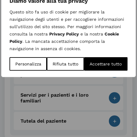
Diamo valore alla tua privacy
+
Documentazione sanitaria
Questo sito fa uso di cookie per migliorare la
navigazione degli utenti e per raccogliere informazioni
sull'utilizzo del sito stesso. Per maggiori informazioni
+
In caso di emergenza
consulta la nostra
Privacy Policy
e la nostra
Cookie
Policy
. La mancata accettazione comporta la
+
Ricovero
navigazione in assenza di cookies.
Personalizza
Rifiuta tutto
Accettare tutto
Visite e ricoveri in libera
+
professione
Servizi per i pazienti e i loro
+
familiari
+
Tutela del paziente