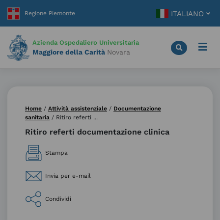
Vai
ITALIANO
al
contenuto
principale
Azienda Ospedaliero Universitaria
Maggiore della Carità
Novara
Home
/
Attività assistenziale
/
Documentazione
sanitaria
/
Ritiro referti ...
Ritiro referti documentazione clinica
Stampa
Invia per e-mail
Condividi