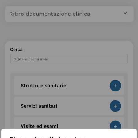
Ritiro documentazione clinica
Cerca
+
Strutture sanitarie
+
Servizi sanitari
+
Visite ed esami