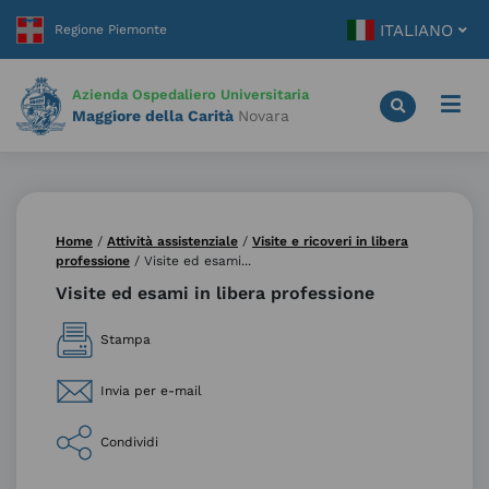
Vai
ITALIANO
al
contenuto
principale
Azienda Ospedaliero Universitaria
Maggiore della Carità
Novara
Home
/
Attività assistenziale
/
Visite e ricoveri in libera
professione
/
Visite ed esami...
Visite ed esami in libera professione
Stampa
Invia per e-mail
Condividi