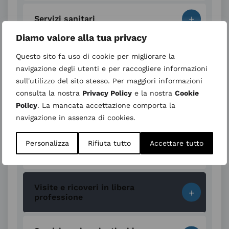
+
Servizi sanitari
Diamo valore alla tua privacy
+
Visite ed esami
Questo sito fa uso di cookie per migliorare la
navigazione degli utenti e per raccogliere informazioni
sull'utilizzo del sito stesso. Per maggiori informazioni
+
Documentazione sanitaria
consulta la nostra
Privacy Policy
e la nostra
Cookie
Policy
. La mancata accettazione comporta la
navigazione in assenza di cookies.
+
In caso di emergenza
Personalizza
Rifiuta tutto
Accettare tutto
+
Ricovero
Visite e ricoveri in libera
+
professione