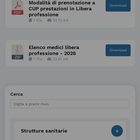
Modalità di prenotazione a
Download
CUP prestazioni in Libera
professione
1 file
54.70 KB
Elenco medici libera
Download
professione - 2026
1 file
22.61 KB
Cerca
+
Strutture sanitarie