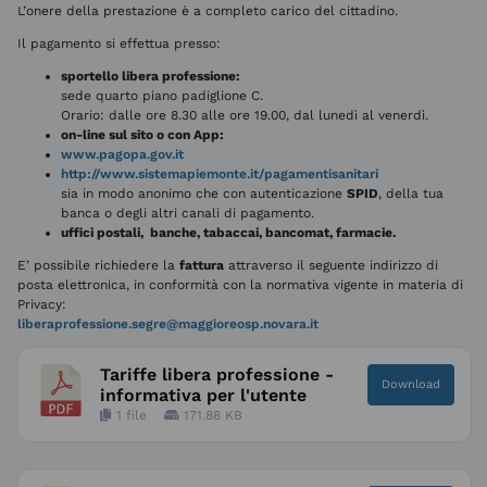
L’onere della prestazione è a completo carico del cittadino.
Il pagamento si effettua presso:
sportello libera professione:
sede quarto piano padiglione C.
Orario: dalle ore 8.30 alle ore 19.00, dal lunedì al venerdì.
on-line sul sito o con App:
www.pagopa.gov.it
http://www.sistemapiemonte.it/pagamentisanitari
sia in modo anonimo che con autenticazione
SPID
, della tua
banca o degli altri canali di pagamento.
uffici postali, banche, tabaccai, bancomat, farmacie.
E’ possibile richiedere la
fattura
attraverso il seguente indirizzo di
posta elettronica, in conformità con la normativa vigente in materia di
Privacy:
liberaprofessione.segre@maggioreosp.novara.it
Tariffe libera professione -
Download
informativa per l'utente
1 file
171.88 KB