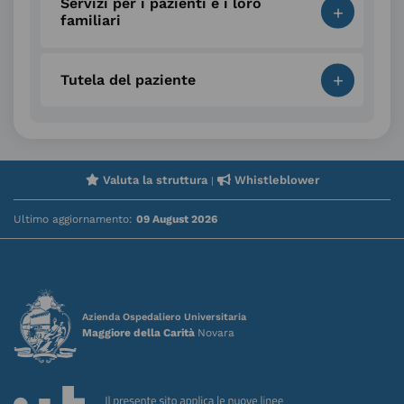
Servizi per i pazienti e i loro
+
familiari
+
Tutela del paziente
Valuta la struttura
Whistleblower
|
Ultimo aggiornamento:
09 August 2026
Azienda Ospedaliero Universitaria
Maggiore della Carità
Novara