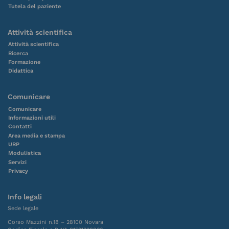
Tutela del paziente
GASTROENTEROLOGIA
G
Attività scientifica
Attività scientifica
MALATTIE DELL’APPARATO
Ricerca
MD
RESPIRATORIO
Formazione
Didattica
MALATTIE INFETTIVE
MI
Comunicare
Comunicare
Informazioni utili
MEDICINA E CHIRURGIA
Contatti
ME
Area media e stampa
D’ACCETTAZIONE E D’URGENZA
URP
Modulistica
Servizi
MEDICINA INTERNA 1
MI
Privacy
Info legali
MEDICINA INTERNA 2
MI
Sede legale
Corso Mazzini n.18 – 28100 Novara