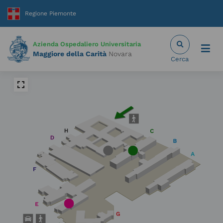
Skip
to
content
Azienda Ospedaliero Universitaria
Maggiore della Carità
Novara
Cerca