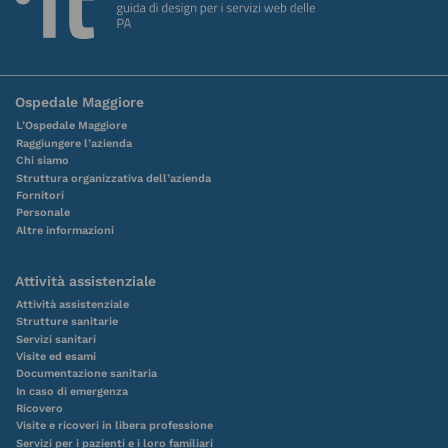
DERMATOLOGIA E VENEREOLOGIA
DE
Ospedale Maggiore
DIETETICA E NUTRIZIONE CLINICA
DE
L’Ospedale Maggiore
Raggiungere l’azienda
Chi siamo
EMATOLOGIA
Struttura organizzativa dell’azienda
E
Fornitori
Personale
Altre informazioni
ENDOCRINOLOGIA
E
Attività assistenziale
Attività assistenziale
Strutture sanitarie
FARMACIA OSPEDALIERA
FO
Servizi sanitari
Visite ed esami
Documentazione sanitaria
In caso di emergenza
FISICA SANITARIA
FS
Ricovero
Visite e ricoveri in libera professione
Servizi per i pazienti e i loro familiari