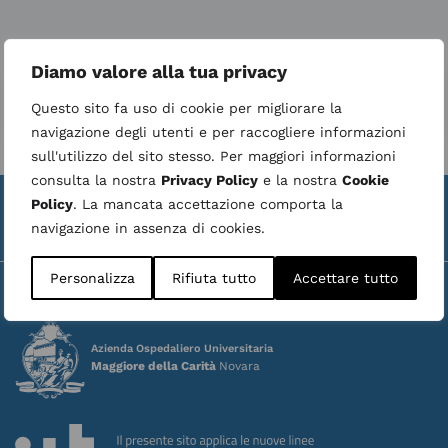
CHIRURGIA GENERALE 2
CG
Diamo valore alla tua privacy
Consulta la versione accessibile
Questo sito fa uso di cookie per migliorare la
CHIRURGIA MAXILLO-FACCIALE
CM
navigazione degli utenti e per raccogliere informazioni
sull'utilizzo del sito stesso. Per maggiori informazioni
consulta la nostra
Privacy Policy
e la nostra
Cookie
CHIRURGIA PEDIATRICA
CP
Valuta la struttura
Whistleblower
|
Policy
. La mancata accettazione comporta la
navigazione in assenza di cookies.
Ultimo aggiornamento:
07 August 2026
CHIRURGIA PLASTICA E
CP
RICOSTRUTTIVA
Personalizza
Rifiuta tutto
Accettare tutto
CHIRURGIA TORACICA
CT
Azienda Ospedaliero Universitaria
Maggiore della Carità
Novara
CHIRURGIA VASCOLARE
CV