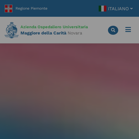
Vai
ITALIANO
al
contenuto
principale
Azienda Ospedaliero Universitaria
Maggiore della Carità
Novara