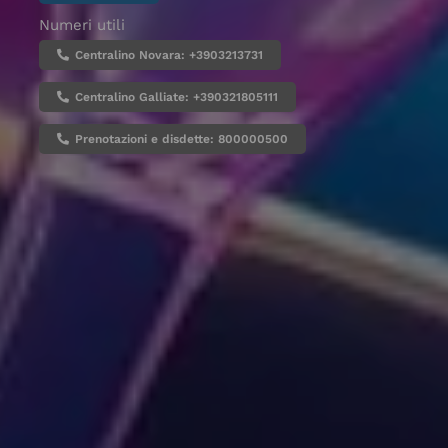
Numeri utili
Centralino Novara: +3903213731
Centralino Galliate: +390321805111
Prenotazioni e disdette: 800000500