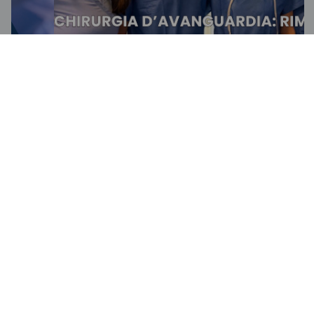
Chirurgia d’avanguardia a Novara: rimosso tumore
ovarico di 15 kg con paziente sveglia
Entra nel periodico d'informazione maggioreinformazione.it
Calendario eventi
Set
ECM PERSONALE MEDICO
11
PRESCRITTORE – “La demenza di
Alzheimer: una nuova era tra diagnosi