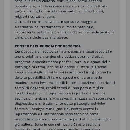
sangue, piccole cicatrici chirurgiche, breve degenza
ospedaliera, rapida convalescenza e ritorno all’attività
lavorativa, migliori risultati cosmetici e, in molti casi,
migliori risultati di cura.
Oltre ad essere una valida e spesso vantaggiosa
alternativa nel trattamento di molte patologie,
rappresenta la tecnica chirurgica d’elezione nella gestione
chirurgica delle pazienti obese.
CENTRO DI CHIRURGIA ENDOSCOPICA
L’endoscopia ginecologica (isteroscopia e laparoscopia) é
una disciplina chirurgica che utilizza strumenti ottici,
progettati appositamente per facilitare la diagnosi delle
patologie più frequenti nelle donne. É stata la grande
rivoluzione degli ultimi tempi in ambito chirurgico che ha
dato la possibilità di fare diagnosi e di curare nella
maniera meno invasiva possibile per la paziente con ridotti
tempi di degenza, rapidi tempi di recupero e migliori
risultati estetici. La laparoscopia in particolare è una
tecnica chirurgica mini-invasiva, finalizzata all’esplorazione
diagnostica e al trattamento delle patologie pelviche
femminili benigne e maligne. Nel nostro centro la
laparoscopia e l’isteroscopia sono tecniche ormai
assodate e usate routinariamente per l’attività chirurgica
giornaliera. Sono in uso nel nostro Centro tecniche
innovative quali la LESS che prevede l’esecuzione