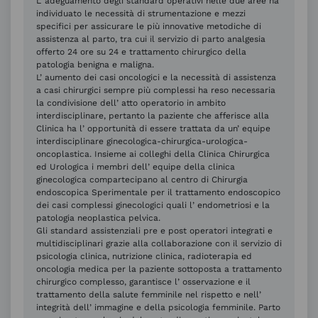
L’ adeguamento degli standard operativi nelle due aree ha
individuato le necessità di strumentazione e mezzi
specifici per assicurare le più innovative metodiche di
assistenza al parto, tra cui il servizio di parto analgesia
offerto 24 ore su 24 e trattamento chirurgico della
patologia benigna e maligna.
L’ aumento dei casi oncologici e la necessità di assistenza
a casi chirurgici sempre più complessi ha reso necessaria
la condivisione dell’ atto operatorio in ambito
interdisciplinare, pertanto la paziente che afferisce alla
Clinica ha l’ opportunità di essere trattata da un’ equipe
interdisciplinare ginecologica-chirurgica-urologica-
oncoplastica. Insieme ai colleghi della Clinica Chirurgica
ed Urologica i membri dell’ equipe della clinica
ginecologica compartecipano al centro di Chirurgia
endoscopica Sperimentale per il trattamento endoscopico
dei casi complessi ginecologici quali l’ endometriosi e la
patologia neoplastica pelvica.
Gli standard assistenziali pre e post operatori integrati e
multidisciplinari grazie alla collaborazione con il servizio di
psicologia clinica, nutrizione clinica, radioterapia ed
oncologia medica per la paziente sottoposta a trattamento
chirurgico complesso, garantisce l’ osservazione e il
trattamento della salute femminile nel rispetto e nell’
integrità dell’ immagine e della psicologia femminile. Parto