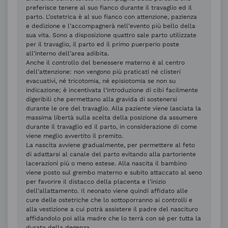
preferisce tenere al suo fianco durante il travaglio ed il
parto. L’ostetrica è al suo fianco con attenzione, pazienza
e dedizione e l’accompagnerà nell’evento più bello della
sua vita. Sono a disposizione quattro sale parto utilizzate
per il travaglio, il parto ed il primo puerperio poste
all’interno dell’area adibita.
Anche il controllo del benessere materno è al centro
dell’attenzione: non vengono più praticati né clisteri
evacuativi, né tricotomia, né episiotomia se non su
indicazione; è incentivata l’introduzione di cibi facilmente
digeribili che permettano alla gravida di sostenersi
durante le ore del travaglio. Alla paziente viene lasciata la
massima libertà sulla scelta della posizione da assumere
durante il travaglio ed il parto, in considerazione di come
viene meglio avvertito il premito.
La nascita avviene gradualmente, per permettere al feto
di adattarsi al canale del parto evitando alla partoriente
lacerazioni più o meno estese. Alla nascita il bambino
viene posto sul grembo materno e subito attaccato al seno
per favorire il distacco della placenta e l’inizio
dell’allattamento. Il neonato viene quindi affidato alle
cure delle ostetriche che lo sottoporranno ai controlli e
alla vestizione a cui potrà assistere il padre del nascituro
affidandolo poi alla madre che lo terrà con sé per tutta la
durata della degenza.