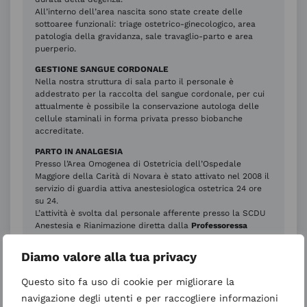
All’interno dell’area nascita sono state create delle
sottoaree funzionali: triage ostetrico-ginecologico, area
patologia della gravidanza, sale travaglio-parto e area
puerperio.
GESTIONE SANGUE CORDONALE
Nella nostra struttura di sala parto il personale è
addestrato per la raccolta del sangue cordonale, per cui
attualmente è possibile la conservazione autologa delle
cellule staminali in forma privata presso biobanche
accreditate.
PARTO IN ANALGESIA
Presso l’Area Omogenea di Ostetricia dell’Ospedale
Maggiore della Carità di Novara è stato attivato nel 2008 il
servizio di guardia attiva anestesiologica ostetrica 24 ore
su 24.
L’attività è svolta dal personale afferente presso la SCDU
Anestesia e Rianimazione diretta dalla
Professoressa
Rosanna Vaschetto
ed è coordinata dalla
dottoressa
Raffaella Buscaglia.
Diamo valore alla tua privacy
Il servizio garantisce un anestesista dedicato alle attività
ostetriche, in grado di rispondere prontamente alle
Questo sito fa uso di cookie per migliorare la
emergenze quali: taglio cesareo urgente, supporto alla
navigazione degli utenti e per raccogliere informazioni
paziente in caso di emorragia post-partum, intervento