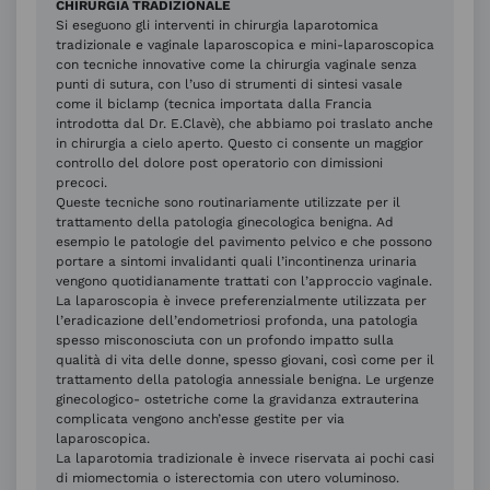
CHIRURGIA TRADIZIONALE
Si eseguono gli interventi in chirurgia laparotomica
tradizionale e vaginale laparoscopica e mini-laparoscopica
con tecniche innovative come la chirurgia vaginale senza
punti di sutura, con l’uso di strumenti di sintesi vasale
come il biclamp (tecnica importata dalla Francia
introdotta dal Dr. E.Clavè), che abbiamo poi traslato anche
in chirurgia a cielo aperto. Questo ci consente un maggior
controllo del dolore post operatorio con dimissioni
precoci.
Queste tecniche sono routinariamente utilizzate per il
trattamento della patologia ginecologica benigna. Ad
esempio le patologie del pavimento pelvico e che possono
portare a sintomi invalidanti quali l’incontinenza urinaria
vengono quotidianamente trattati con l’approccio vaginale.
La laparoscopia è invece preferenzialmente utilizzata per
l’eradicazione dell’endometriosi profonda, una patologia
spesso misconosciuta con un profondo impatto sulla
qualità di vita delle donne, spesso giovani, così come per il
trattamento della patologia annessiale benigna. Le urgenze
ginecologico- ostetriche come la gravidanza extrauterina
complicata vengono anch’esse gestite per via
laparoscopica.
La laparotomia tradizionale è invece riservata ai pochi casi
di miomectomia o isterectomia con utero voluminoso.