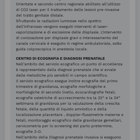
Orientate e secondo centro regionale abilitato all’utilizzo
di CO2 laser per il trattamento delle lesioni pre-invasive
del tratto genitale distale.
Sfruttando le radiazioni luminose nello spettro
dell’infrarosso vengono eseguiti interventi di laser-
vaporizzazione e di escissione delle displasie. L’intervento
di conizzazione per displasie gravi o interessamento del
canale cervicale è eseguito in regime ambulatoriale, sotto
guida colposcopica in anestesia locale.
CENTRO DI ECOGRAFIA E DIAGNOSI PRENATALE
Nell’ambito del servizio ecografico un punto di eccellenza
è rappresentato dalla diagnosi prenatale che si avvale
delle metodiche più sensibili in campo scientifico.
Il servizio ecografico esegue inoltre ecografie del primo
trimestre di gravidanza, ecografie morfologiche e
morfologiche di secondo livello, ecocardiografie fetali,
ecografie ostetriche di accrescimento tra la 32^ e la 34^
settimana di gravidanza per la valutazione della crescita
fetale, della quantità di liquido amniotico e della
localizzazione placentare , doppler-flussimetrie materne e
fetali, monitoraggio ecografico delle gravidanze gemellari,
cervicometria per lo screening del parto pretermine,
ecografie 3-D.
Nell’ambito della Diagnosi prenatale Invasiva si eseguono