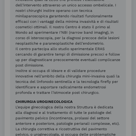
dell’intervento attraverso un unico accesso ombelicale. I
nostri chirurghi inoltre operano con tecnica
minilaparoscopica garantendo risultati funzionalmente
efficaci con i vantaggi della minima invasività e di risultati
cosmetici ottimali. Il nostro Centro è stato il primo al
Mondo ad sperimentare I’NBI (narrow band imaging), in
corso di isteroscopia, per la diagnosi precoce delle lesioni
neoplastiche e paraneoplastiche dell’endometrio.
Il centro partecipa allo studio sperimentale ERAS
cercando di garantire tempi di dimissione precoci e follow
up per diagnosticare precocemente eventuali complicanze
post dimissione.
Inoltre si occupa di ideare e di validare procedure
innovative nell’ambito della chirurgia mini-invasiva quali la
tecnica del linfonodo sentinella e la tecnologia firefly per
identificare e asportare radicalmente endometrosi
profonda e trattare l’istmocele post chirurgico.
CHIRURGIA UROGINECOLOGICA
L’equipe ginecologica della nostra Struttura è dedicata
alla diagnosi e al trattamento di tutte le patologie del
pavimento pelvico (incontinenza, prolassi del settore
anteriore e posteriore, patologie perianali complesse, etc).
La chirurgia correttiva e ricostruttiva del pavimento
pelvico, o uroginecologia, si occupa delle problematiche