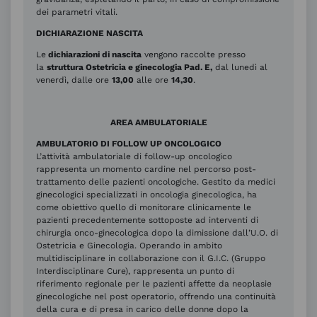
dei parametri vitali.
DICHIARAZIONE NASCITA
Le
dichiarazioni di nascita
vengono raccolte presso
la
struttura Ostetricia e ginecologia Pad. E,
dal lunedì al
venerdì, dalle ore
13,00
alle ore
14,30
.
AREA AMBULATORIALE
AMBULATORIO DI FOLLOW UP ONCOLOGICO
L’attività ambulatoriale di follow-up oncologico
rappresenta un momento cardine nel percorso post-
trattamento delle pazienti oncologiche. Gestito da medici
ginecologici specializzati in oncologia ginecologica, ha
come obiettivo quello di monitorare clinicamente le
pazienti precedentemente sottoposte ad interventi di
chirurgia onco-ginecologica dopo la dimissione dall’U.O. di
Ostetricia e Ginecologia. Operando in ambito
multidisciplinare in collaborazione con il G.I.C. (Gruppo
Interdisciplinare Cure), rappresenta un punto di
riferimento regionale per le pazienti affette da neoplasie
ginecologiche nel post operatorio, offrendo una continuità
della cura e di presa in carico delle donne dopo la