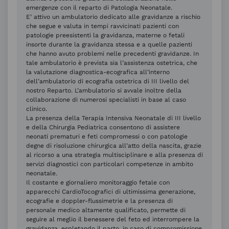
emergenze con il reparto di Patologia Neonatale.
E’ attivo un ambulatorio dedicato alle gravidanze a rischio
che segue e valuta in tempi ravvicinati pazienti con
patologie preesistenti la gravidanza, materne o fetali
insorte durante la gravidanza stessa e a quelle pazienti
che hanno avuto problemi nelle precedenti gravidanze. In
tale ambulatorio è prevista sia l’assistenza ostetrica, che
la valutazione diagnostica-ecografica all’interno
dell’ambulatorio di ecografia ostetrica di III livello del
nostro Reparto. L’ambulatorio si avvale inoltre della
collaborazione di numerosi specialisti in base al caso
clinico.
La presenza della Terapia Intensiva Neonatale di III livello
e della Chirurgia Pediatrica consentono di assistere
neonati prematuri e feti compromessi o con patologie
degne di risoluzione chirurgica all’atto della nascita, grazie
al ricorso a una strategia multisciplinare e alla presenza di
servizi diagnostici con particolari competenze in ambito
neonatale.
Il costante e giornaliero monitoraggio fetale con
apparecchi CardioTocografici di ultimissima generazione,
ecografie e doppler-flussimetrie e la presenza di
personale medico altamente qualificato, permette di
seguire al meglio il benessere del feto ed interrompere la
gravidanza, espletando il parto, in caso di compromissione