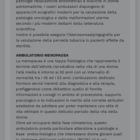
patologie neoplastiche endometriali e ovariche in donne
asintomatiche. I nostri ambulatori dispongono di
apparecchi ecografici moderni per la valutazione della
patologia oncologica e delle malformazioni uterine
secondo i più moderni dettami della letteratura
scientifica.
Inoltre è possibile eseguire l’isterosonosalpingografia per
la valutazione della pervietà tubarica in pazienti affette da
sterilità.
AMBULATORIO MENOPAUSA
La menopausa è una tappa fisiologica che rappresenta il
termine dell’attività riproduttiva nella vita di una donna;
l’età media è intorno ai 50 anni con un intervallo di
normalità tra i 45 ed i 53 anni. L’ambulatorio dedicato
fornisce servizi inerenti alla diagnostica e alla terapia,
prefiggendosi come obbiettivo quello di fornite
informazioni e consigli in ambito di prevenzione, supporto
psicologico e le indicazioni in merito alle corrette abitudini
adattative da adottare per poter mantenere uno stile di
vita ottimale in questo delicato periodo della vita della
donna.
Oltre ad occuparsi della fase climaterica, questo
ambulatorio presta particolare attenzione a patologie a
base endocrinologica che interessano donne giovani quali
la sindrome dell’ovaio policistico (PCOS). Vi è una