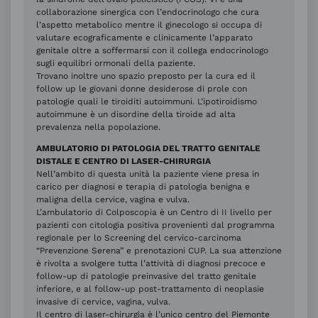
collaborazione sinergica con l’endocrinologo che cura
l’aspetto metabolico mentre il ginecologo si occupa di
valutare ecograficamente e clinicamente l’apparato
genitale oltre a soffermarsi con il collega endocrinologo
sugli equilibri ormonali della paziente.
Trovano inoltre uno spazio preposto per la cura ed il
follow up le giovani donne desiderose di prole con
patologie quali le tiroiditi autoimmuni. L’ipotiroidismo
autoimmune è un disordine della tiroide ad alta
prevalenza nella popolazione.
AMBULATORIO DI PATOLOGIA DEL TRATTO GENITALE
DISTALE E CENTRO DI LASER-CHIRURGIA
Nell’ambito di questa unità la paziente viene presa in
carico per diagnosi e terapia di patologia benigna e
maligna della cervice, vagina e vulva.
L’ambulatorio di Colposcopia è un Centro di II livello per
pazienti con citologia positiva provenienti dal programma
regionale per lo Screening del cervico-carcinoma
“Prevenzione Serena” e prenotazioni CUP. La sua attenzione
è rivolta a svolgere tutta l’attività di diagnosi precoce e
follow-up di patologie preinvasive del tratto genitale
inferiore, e al follow-up post-trattamento di neoplasie
invasive di cervice, vagina, vulva.
Il centro di laser-chirurgia è l’unico centro del Piemonte