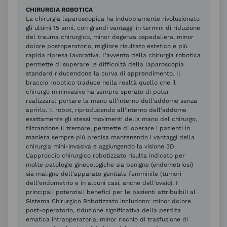
CHIRURGIA ROBOTICA
La chirurgia laparoscopica ha indubbiamente rivoluzionato
gli ultimi 15 anni, con grandi vantaggi in termini di riduzione
del trauma chirurgico, minor degenza ospedaliera, minor
dolore postoperatorio, migliore risultato estetico e più
rapida ripresa lavorativa. L’avvento della chirurgia robotica
permette di superare le difficoltà della laparoscopia
standard riducendone la curva di apprendimento. Il
braccio robotico traduce nella realtà quello che il
chirurgo mininvasivo ha sempre sperato di poter
realizzare: portare la mano all’interno dell’addome senza
aprirlo. Il robot, riproducendo all’interno dell’addome
esattamente gli stessi movimenti della mano del chirurgo,
filtrandone il tremore, permette di operare i pazienti in
maniera sempre più precisa mantenendo i vantaggi della
chirurgia mini-invasiva e aggiungendo la visione 3D.
L’approccio chirurgico robotizzato risulta indicato per
molte patologie ginecologiche sia benigne (endometriosi)
sia maligne dell’apparato genitale femminile (tumori
dell’endometrio e in alcuni casi, anche dell’ovaio). I
principali potenziali benefici per le pazienti attribuibili al
Sistema Chirurgico Robotizzato includono: minor dolore
post-operatorio, riduzione significativa della perdita
ematica intraoperatoria, minor rischio di trasfusione di