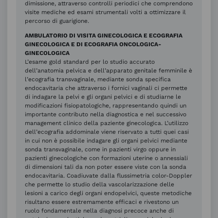
dimissione, attraverso controlli periodici che comprendono
visite mediche ed esami strumentali volti a ottimizzare il
percorso di guarigione.
AMBULATORIO DI VISITA GINECOLOGICA E ECOGRAFIA
GINECOLOGICA E DI ECOGRAFIA ONCOLOGICA-
GINECOLOGICA
L’esame gold standard per lo studio accurato
dell’anatomia pelvica e dell’apparato genitale femminile è
l’ecografia transvaginale, mediante sonda specifica
endocavitaria che attraverso i fornici vaginali ci permette
di indagare la pelvi e gli organi pelvici e di studiarne le
modificazioni fisiopatologiche, rappresentando quindi un
importante contributo nella diagnostica e nel successivo
management clinico della paziente ginecologica. L’utilizzo
dell’ecografia addominale viene riservato a tutti quei casi
in cui non è possibile indagare gli organi pelvici mediante
sonda transvaginale, come in pazienti virgo oppure in
pazienti ginecologiche con formazioni uterine o annessiali
di dimensioni tali da non poter essere viste con la sonda
endocavitaria. Coadiuvate dalla flussimetria color-Doppler
che permette lo studio della vascolarizzazione delle
lesioni a carico degli organi endopelvici, queste metodiche
risultano essere estremamente efficaci e rivestono un
ruolo fondamentale nella diagnosi precoce anche di