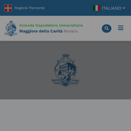
Vai
ITALIANO
al
contenuto
principale
Azienda Ospedaliero Universitaria
Maggiore della Carità
Novara