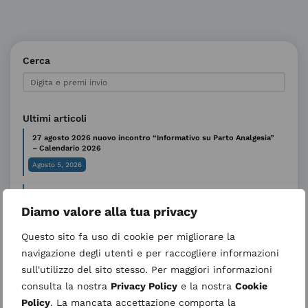
Cerca
Ultimi articoli
27 agosto 2026 nuovo incontro “Informativo su Parto Analgesia”
– Calendario 2026
Agosto 5, 2026
Sospensione temporanea dell’attività ambulatoriale di Genetica
medica
Diamo valore alla tua privacy
Luglio 31, 2026
Questo sito fa uso di cookie per migliorare la
AVVISO ALL’UTENZA – CUP periodo estivo
Luglio 29, 2026
navigazione degli utenti e per raccogliere informazioni
sull'utilizzo del sito stesso. Per maggiori informazioni
Ondate di calore: le raccomandazioni per proteggere la salute
consulta la nostra
Privacy Policy
e la nostra
Cookie
Luglio 15, 2026
Policy
. La mancata accettazione comporta la