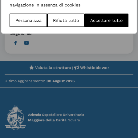
navigazione in assenza di cookies.
Trasferimento temporaneo degenza di Gastroenterologia
Giugno 18, 2026
Personalizza
Rifiuta tutto
Accettare tutto
Seguici su
Valuta la struttura
Whistleblower
|
Ultimo aggiornamento:
08 August 2026
Azienda Ospedaliero Universitaria
Maggiore della Carità
Novara