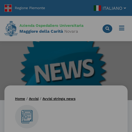
Vai
ITALIANO
al
contenuto
principale
Azienda Ospedaliero Universitaria
Maggiore della Carità
Novara
Home
/
Avvisi
/
Avvisi stringa news