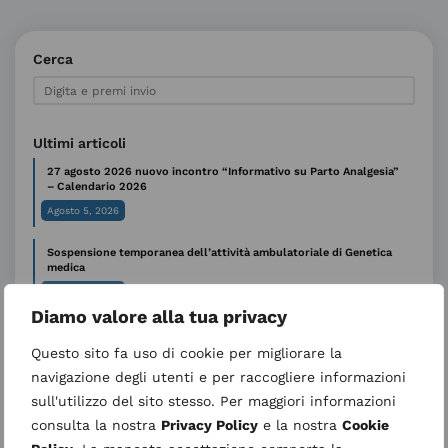
Cerca
Ultimi articoli
27 agosto 2026 nuovo incontro “Informativo su Parto Analgesia”
– Calendario 2026
Agosto 5, 2026
Sospensione temporanea dell’attività ambulatoriale di Genetica
medica
Luglio 31, 2026
Diamo valore alla tua privacy
AVVISO ALL’UTENZA – CUP periodo estivo
Luglio 29, 2026
Questo sito fa uso di cookie per migliorare la
navigazione degli utenti e per raccogliere informazioni
Ondate di calore: le raccomandazioni per proteggere la salute
sull'utilizzo del sito stesso. Per maggiori informazioni
Luglio 15, 2026
consulta la nostra
Privacy Policy
e la nostra
Cookie
Trasferimento temporaneo degenza di Gastroenterologia