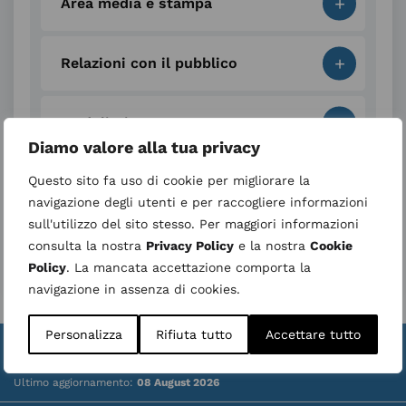
+
Area media e stampa
+
Relazioni con il pubblico
+
Modulistica
Diamo valore alla tua privacy
+
Questo sito fa uso di cookie per migliorare la
Servizi
navigazione degli utenti e per raccogliere informazioni
sull'utilizzo del sito stesso. Per maggiori informazioni
+
Privacy
consulta la nostra
Privacy Policy
e la nostra
Cookie
Policy
. La mancata accettazione comporta la
navigazione in assenza di cookies.
Personalizza
Rifiuta tutto
Accettare tutto
Valuta la struttura
Whistleblower
|
Ultimo aggiornamento:
08 August 2026