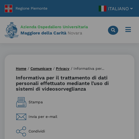
Vai
ITALIANO
al
contenuto
principale
Azienda Ospedaliero Universitaria
Maggiore della Carità
Novara
Home
/
Comunicare
/
Privacy
/
Informativa per...
Informativa per il trattamento di dati
personali effettuato mediante l’uso di
sistemi di videosorveglianza
Stampa
Invia per e-mail
Condividi