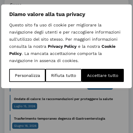
Cerca
Diamo valore alla tua privacy
Questo sito fa uso di cookie per migliorare la
Ultimi articoli
navigazione degli utenti e per raccogliere informazioni
27 agosto 2026 nuovo incontro “Informativo su Parto Analgesia”
sull'utilizzo del sito stesso. Per maggiori informazioni
– Calendario 2026
consulta la nostra
Privacy Policy
e la nostra
Cookie
Agosto 5, 2026
Policy
. La mancata accettazione comporta la
navigazione in assenza di cookies.
Sospensione temporanea dell’attività ambulatoriale di Genetica
medica
Luglio 31, 2026
Personalizza
Rifiuta tutto
Accettare tutto
AVVISO ALL’UTENZA – CUP periodo estivo
Luglio 29, 2026
Ondate di calore: le raccomandazioni per proteggere la salute
Luglio 15, 2026
Trasferimento temporaneo degenza di Gastroenterologia
Giugno 18, 2026