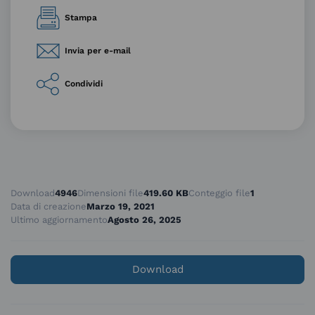
Stampa
Invia per e-mail
Condividi
Download
4946
Dimensioni file
419.60 KB
Conteggio file
1
Data di creazione
Marzo 19, 2021
Ultimo aggiornamento
Agosto 26, 2025
Download