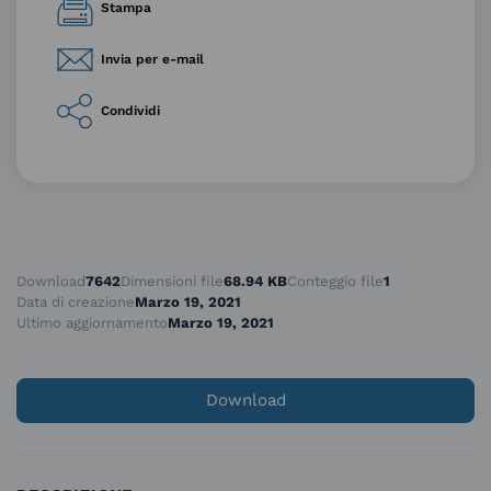
Stampa
Invia per e-mail
Condividi
Download
7642
Dimensioni file
68.94 KB
Conteggio file
1
Data di creazione
Marzo 19, 2021
Ultimo aggiornamento
Marzo 19, 2021
Download