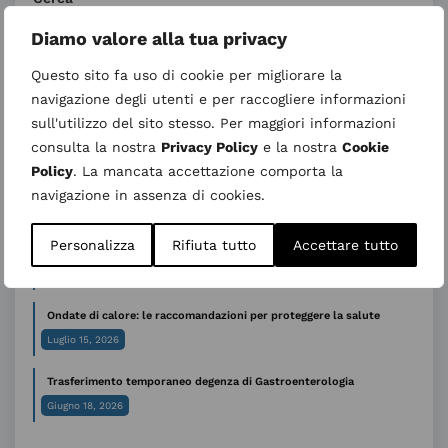
Diamo valore alla tua privacy
Questo sito fa uso di cookie per migliorare la
Ultimi articoli
navigazione degli utenti e per raccogliere informazioni
27 agosto 2026 nuovo incontro “Informativo su Parto Analgesia”
sull'utilizzo del sito stesso. Per maggiori informazioni
– Calendario 2026
consulta la nostra
Privacy Policy
e la nostra
Cookie
Agosto 5, 2026
Policy
. La mancata accettazione comporta la
Sospensione temporanea dell’attività ambulatoriale di Genetica
navigazione in assenza di cookies.
medica
Luglio 31, 2026
Personalizza
Rifiuta tutto
Accettare tutto
AVVISO ALL’UTENZA – CUP periodo estivo
Luglio 29, 2026
Ondate di calore: le raccomandazioni per proteggere la salute
Luglio 15, 2026
Trasferimento temporaneo degenza di Gastroenterologia
Giugno 18, 2026