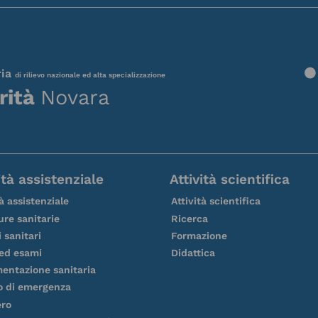
ria
di rilievo nazionale ed alta specializzazione
rità
Novara
ità assistenziale
Attività scientifica
tà assistenziale
Attività scientifica
ure sanitarie
Ricerca
i sanitari
Formazione
 ed esami
Didattica
entazione sanitaria
o di emergenza
ero