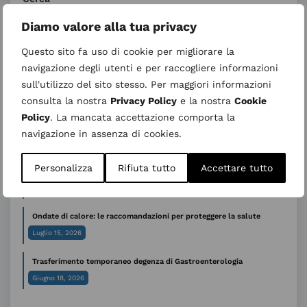
Diamo valore alla tua privacy
Questo sito fa uso di cookie per migliorare la
Ultimi articoli
navigazione degli utenti e per raccogliere informazioni
27 agosto 2026 nuovo incontro “Informativo su Parto Analgesia”
sull'utilizzo del sito stesso. Per maggiori informazioni
– Calendario 2026
consulta la nostra
Privacy Policy
e la nostra
Cookie
Agosto 5, 2026
Policy
. La mancata accettazione comporta la
Sospensione temporanea dell’attività ambulatoriale di Genetica
navigazione in assenza di cookies.
medica
Luglio 31, 2026
Personalizza
Rifiuta tutto
Accettare tutto
AVVISO ALL’UTENZA – CUP periodo estivo
Luglio 29, 2026
Ondate di calore: le raccomandazioni per proteggere la salute
Luglio 15, 2026
Trasferimento temporaneo degenza di Gastroenterologia
Giugno 18, 2026