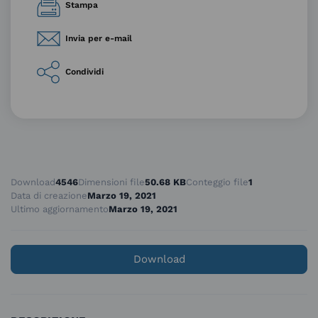
Stampa
Invia per e-mail
Condividi
Download
4546
Dimensioni file
50.68 KB
Conteggio file
1
Data di creazione
Marzo 19, 2021
Ultimo aggiornamento
Marzo 19, 2021
Download