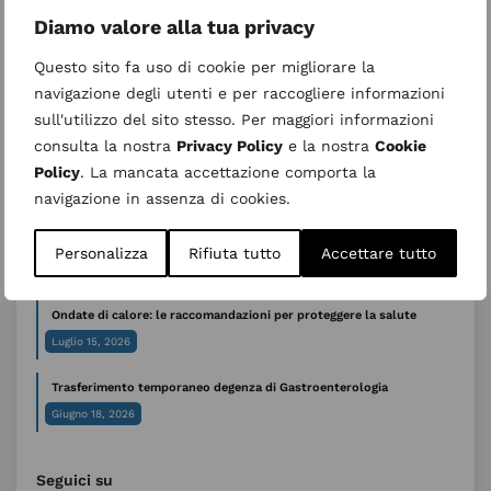
Diamo valore alla tua privacy
Ultimi articoli
Questo sito fa uso di cookie per migliorare la
27 agosto 2026 nuovo incontro “Informativo su Parto Analgesia”
navigazione degli utenti e per raccogliere informazioni
– Calendario 2026
sull'utilizzo del sito stesso. Per maggiori informazioni
Agosto 5, 2026
consulta la nostra
Privacy Policy
e la nostra
Cookie
Policy
. La mancata accettazione comporta la
Sospensione temporanea dell’attività ambulatoriale di Genetica
medica
navigazione in assenza di cookies.
Luglio 31, 2026
Personalizza
Rifiuta tutto
Accettare tutto
AVVISO ALL’UTENZA – CUP periodo estivo
Luglio 29, 2026
Ondate di calore: le raccomandazioni per proteggere la salute
Luglio 15, 2026
Trasferimento temporaneo degenza di Gastroenterologia
Giugno 18, 2026
Seguici su