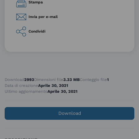
Stampa
Invia per e-mail
Condividi
Download
2993
Dimensioni file
3.33 MB
Conteggio file
1
Data di creazione
Aprile 30, 2021
Ultimo aggiornamento
Aprile 30, 2021
Download