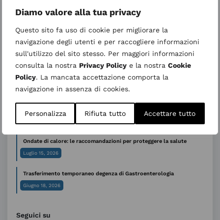
Diamo valore alla tua privacy
Ultimi articoli
Questo sito fa uso di cookie per migliorare la
27 agosto 2026 nuovo incontro “Informativo su Parto Analgesia”
navigazione degli utenti e per raccogliere informazioni
– Calendario 2026
sull'utilizzo del sito stesso. Per maggiori informazioni
Agosto 5, 2026
consulta la nostra
Privacy Policy
e la nostra
Cookie
Policy
. La mancata accettazione comporta la
Sospensione temporanea dell’attività ambulatoriale di Genetica
medica
navigazione in assenza di cookies.
Luglio 31, 2026
Personalizza
Rifiuta tutto
Accettare tutto
AVVISO ALL’UTENZA – CUP periodo estivo
Luglio 29, 2026
Ondate di calore: le raccomandazioni per proteggere la salute
Luglio 15, 2026
Trasferimento temporaneo degenza di Gastroenterologia
Giugno 18, 2026
Seguici su