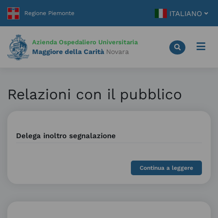
Vai
ITALIANO
al
contenuto
principale
Azienda Ospedaliero Universitaria
Maggiore della Carità
Novara
Relazioni con il pubblico
Delega inoltro segnalazione
Continua a leggere