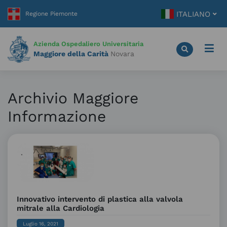
Vai
ITALIANO
al
contenuto
principale
Azienda Ospedaliero Universitaria
Maggiore della Carità
Novara
Archivio Maggiore
Informazione
Innovativo intervento di plastica alla valvola
mitrale alla Cardiologia
Luglio 16, 2021