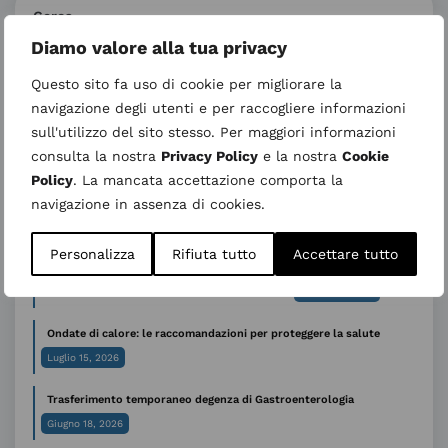
Cerca
Diamo valore alla tua privacy
Questo sito fa uso di cookie per migliorare la
Ultimi articoli
navigazione degli utenti e per raccogliere informazioni
27 agosto 2026 nuovo incontro “Informativo su Parto Analgesia”
sull'utilizzo del sito stesso. Per maggiori informazioni
– Calendario 2026
consulta la nostra
Privacy Policy
e la nostra
Cookie
Agosto 5, 2026
Policy
. La mancata accettazione comporta la
navigazione in assenza di cookies.
Sospensione temporanea dell’attività ambulatoriale di Genetica
medica
Luglio 31, 2026
Personalizza
Rifiuta tutto
Accettare tutto
AVVISO ALL’UTENZA – CUP periodo estivo
Luglio 29, 2026
Ondate di calore: le raccomandazioni per proteggere la salute
Luglio 15, 2026
Trasferimento temporaneo degenza di Gastroenterologia
Giugno 18, 2026