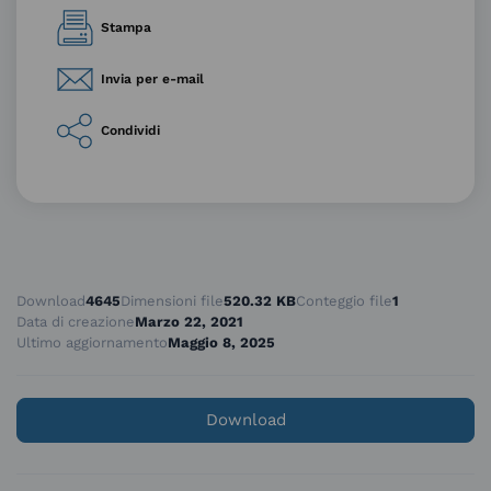
Stampa
Invia per e-mail
Condividi
Download
4645
Dimensioni file
520.32 KB
Conteggio file
1
Data di creazione
Marzo 22, 2021
Ultimo aggiornamento
Maggio 8, 2025
Download