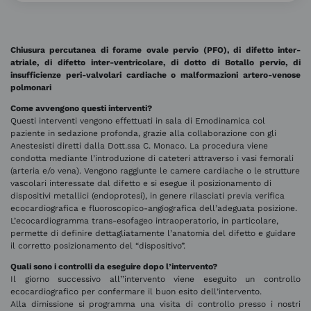
Chiusura percutanea di forame ovale pervio (PFO), di difetto inter-
atriale, di difetto inter-ventricolare, di dotto di Botallo pervio, di
insufficienze peri-valvolari cardiache o malformazioni artero-venose
polmonari
Come avvengono questi interventi?
Questi interventi vengono effettuati in sala di Emodinamica col
paziente in sedazione profonda, grazie alla collaborazione con gli
Anestesisti diretti dalla Dott.ssa C. Monaco. La procedura viene
condotta mediante l’introduzione di cateteri attraverso i vasi femorali
(arteria e/o vena). Vengono raggiunte le camere cardiache o le strutture
vascolari interessate dal difetto e si esegue il posizionamento di
dispositivi metallici (endoprotesi), in genere rilasciati previa verifica
ecocardiografica e fluoroscopico-angiografica dell’adeguata posizione.
L’ecocardiogramma trans-esofageo intraoperatorio, in particolare,
permette di definire dettagliatamente l’anatomia del difetto e guidare
il corretto posizionamento del “dispositivo”.
Quali sono i controlli da eseguire dopo l’intervento?
Il giorno successivo all’’intervento viene eseguito un controllo
ecocardiografico per confermare il buon esito dell’intervento.
Alla dimissione si programma una visita di controllo presso i nostri