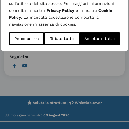
AVVISO ALL’UTENZA – CUP periodo estivo
Luglio 29, 2026
sull'utilizzo del sito stesso. Per maggiori informazioni
consulta la nostra
Privacy Policy
e la nostra
Cookie
Ondate di calore: le raccomandazioni per proteggere la salute
Policy
. La mancata accettazione comporta la
Luglio 15, 2026
navigazione in assenza di cookies.
Trasferimento temporaneo degenza di Gastroenterologia
Personalizza
Rifiuta tutto
Accettare tutto
Giugno 18, 2026
Seguici su
Valuta la struttura
Whistleblower
|
Ultimo aggiornamento:
09 August 2026