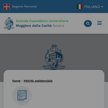
Vai
ITALIANO
al
contenuto
principale
Azienda Ospedaliero Universitaria
Maggiore della Carità
Novara
Home
/
Attività assistenziale