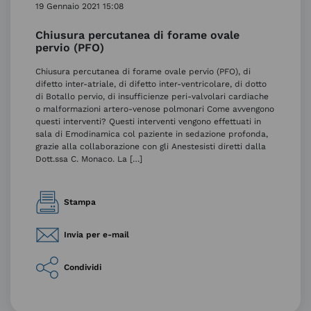
19 Gennaio 2021 15:08
Chiusura percutanea di forame ovale
pervio (PFO)
Chiusura percutanea di forame ovale pervio (PFO), di
difetto inter-atriale, di difetto inter-ventricolare, di dotto
di Botallo pervio, di insufficienze peri-valvolari cardiache
o malformazioni artero-venose polmonari Come avvengono
questi interventi? Questi interventi vengono effettuati in
sala di Emodinamica col paziente in sedazione profonda,
grazie alla collaborazione con gli Anestesisti diretti dalla
Dott.ssa C. Monaco. La […]
Stampa
Invia per e-mail
Condividi